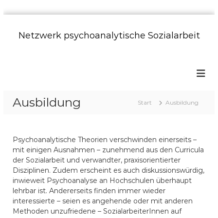
Z
u
Netzwerk psychoanalytische Sozialarbeit
m
I
n
h
a
l
Ausbildung
t
Start
Ausbildung
s
p
r
Psychoanalytische Theorien verschwinden einerseits –
i
mit einigen Ausnahmen – zunehmend aus den Curricula
n
der Sozialarbeit und verwandter, praxisorientierter
g
Disziplinen. Zudem erscheint es auch diskussionswürdig,
e
inwieweit Psychoanalyse an Hochschulen überhaupt
n
lehrbar ist. Andererseits finden immer wieder
interessierte – seien es angehende oder mit anderen
Methoden unzufriedene – SozialarbeiterInnen auf