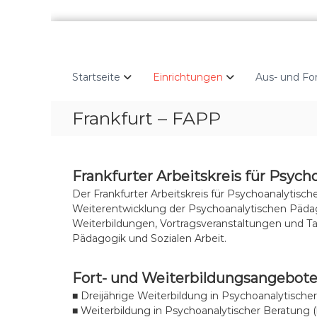
Z
u
m
I
Startseite
Einrichtungen
Aus- und Fo
n
h
Frankfurt – FAPP
a
l
t
s
Frankfurter Arbeitskreis für Psych
p
r
Der Frankfurter Arbeitskreis für Psychoanalytisc
i
Weiterentwicklung der Psychoanalytischen Pädago
n
Weiterbildungen, Vortragsveranstaltungen und 
g
Pädagogik und Sozialen Arbeit.
e
n
Fort- und Weiterbildungsangebote
■ Dreijährige Weiterbildung in Psychoanalytischer
■ Weiterbildung in Psychoanalytischer Beratung (