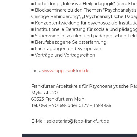
■ Fortbildung „Inklusive Heilpädagogik“ (berufsbe
■ Blockseminare zu den Themen “Psychoanalytisch
Geistige Behinderung“, „Psychoanalytische Pädag
■ Konzeptentwicklung für psychosoziale Institut
■ Institutionelle Beratung für soziale und pädag
■ Supervision in sozialen und pädagogischen Fel
■ Berufsbezogene Selbsterfahrung
■ Fachtagungen und Symposien
■ Vorträge und Vortragsreihen
Link:
www.fapp-frankfurt.de
Frankfurter Arbeitskreis für Psychoanalytische Pä
Myliusstr. 20
60323 Frankfurt am Main
Tel. 069 – 701655 oder 0177 – 1458856
E-Mail: sekretariat@fapp-frankfurt.de