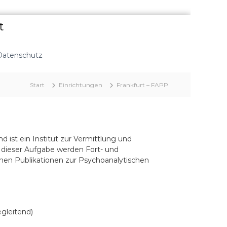
t
Datenschutz
Start
Einrichtungen
Frankfurt – FAPP
 ist ein Institut zur Vermittlung und
 dieser Aufgabe werden Fort- und
en Publikationen zur Psychoanalytischen
egleitend)