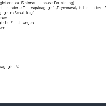
gleitend; ca. 15 Monate; Inhouse-Fortbildung)
 orientierte Traumapädagogik“, „Psychoanalytisch orientierte E
ogik im Schulalltag“
ionen
ogische Einrichtungen
dern
dagogik e.V.