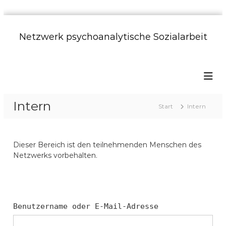
Z
u
Netzwerk psychoanalytische Sozialarbeit
m
I
n
h
a
l
Intern
t
Start
Intern
s
p
r
Dieser Bereich ist den teilnehmenden Menschen des
i
Netzwerks vorbehalten.
n
g
e
n
Benutzername oder E-Mail-Adresse