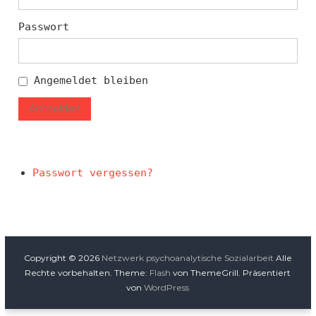
Passwort
Angemeldet bleiben
Anmelden
Passwort vergessen?
Copyright © 2026
Netzwerk psychoanalytische Sozialarbeit
Alle
Rechte vorbehalten. Theme:
Flash
von ThemeGrill. Präsentiert
von
WordPress