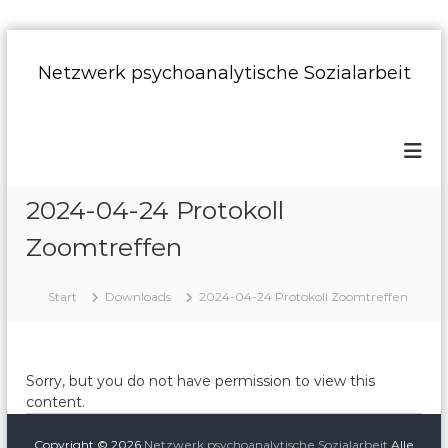
Z
u
Netzwerk psychoanalytische Sozialarbeit
m
I
n
h
a
l
2024-04-24 Protokoll
t
s
Zoomtreffen
p
r
i
Start
Downloads
2024-04-24 Protokoll Zoomtreffen
n
g
e
n
Sorry, but you do not have permission to view this
content.
Copyright © 2026
Netzwerk psychoanalytische Sozialarbeit
Alle